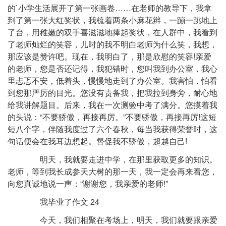
的`小学生活展开了第一张画卷……在老师的教导下，我拿
到了第一张大红奖状，我梳着两条小麻花辫，一蹦一跳地上
了台，用稚嫩的双手喜滋滋地捧起奖状，在人群中，我看到
了老师灿烂的笑容，儿时的我不明白老师为什么笑，我想，
那应该是赞许吧。现在，我明白了，那是欣慰的笑容!亲爱
的老师，您是否还记得，我犯错时，您叫我到办公室，我心
里忐忑不安，低着头，慢慢地走到了办公室。我害怕，怕看
到您那严厉的目光。您没有责备我，把我拉到身旁，耐心地
给我讲解题目。后来，我在一次测验中考了满分。您摸着我
的头说：“不要骄傲，再接再厉。”不要骄傲，再接再厉!这短
短八个字，伴随我度过了六个春秋，每当我获得荣誉时，这
句话便会在我耳边想起。督促我不骄傲，超越自己!
明天，我就要走进中学，在那里获取更多的知识。
老师，等到我长成参天大树的那一天，我一定会再来看您，
向您真诚地说一声：“谢谢您，我亲爱的老师!”
我毕业了作文 24
今天，我们相聚在考场上，明天，我们就要跟亲爱