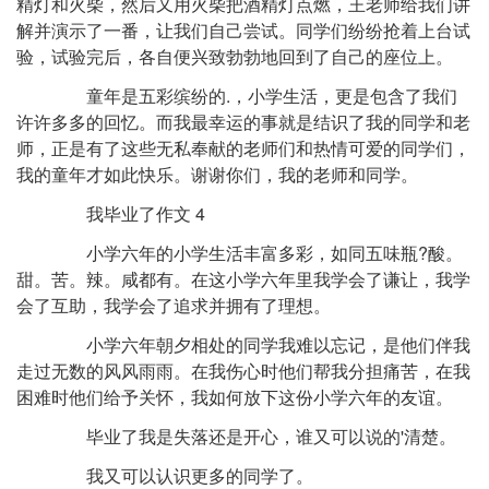
精灯和火柴，然后又用火柴把酒精灯点燃，王老师给我们讲
解并演示了一番，让我们自己尝试。同学们纷纷抢着上台试
验，试验完后，各自便兴致勃勃地回到了自己的座位上。
童年是五彩缤纷的.，小学生活，更是包含了我们
许许多多的回忆。而我最幸运的事就是结识了我的同学和老
师，正是有了这些无私奉献的老师们和热情可爱的同学们，
我的童年才如此快乐。谢谢你们，我的老师和同学。
我毕业了作文 4
小学六年的小学生活丰富多彩，如同五味瓶?酸。
甜。苦。辣。咸都有。在这小学六年里我学会了谦让，我学
会了互助，我学会了追求并拥有了理想。
小学六年朝夕相处的同学我难以忘记，是他们伴我
走过无数的风风雨雨。在我伤心时他们帮我分担痛苦，在我
困难时他们给予关怀，我如何放下这份小学六年的友谊。
毕业了我是失落还是开心，谁又可以说的'清楚。
我又可以认识更多的同学了。