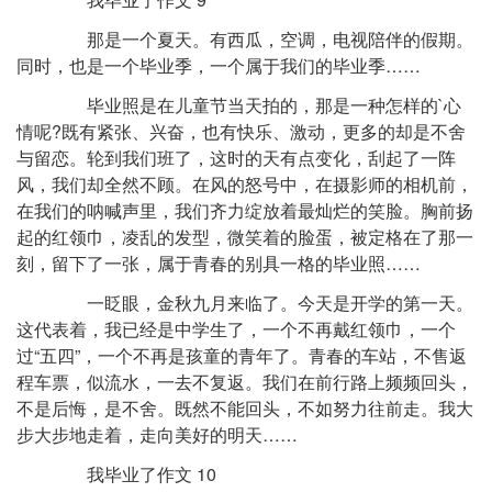
那是一个夏天。有西瓜，空调，电视陪伴的假期。
同时，也是一个毕业季，一个属于我们的毕业季……
毕业照是在儿童节当天拍的，那是一种怎样的`心
情呢?既有紧张、兴奋，也有快乐、激动，更多的却是不舍
与留恋。轮到我们班了，这时的天有点变化，刮起了一阵
风，我们却全然不顾。在风的怒号中，在摄影师的相机前，
在我们的呐喊声里，我们齐力绽放着最灿烂的笑脸。胸前扬
起的红领巾，凌乱的发型，微笑着的脸蛋，被定格在了那一
刻，留下了一张，属于青春的别具一格的毕业照……
一眨眼，金秋九月来临了。今天是开学的第一天。
这代表着，我已经是中学生了，一个不再戴红领巾，一个
过“五四”，一个不再是孩童的青年了。青春的车站，不售返
程车票，似流水，一去不复返。我们在前行路上频频回头，
不是后悔，是不舍。既然不能回头，不如努力往前走。我大
步大步地走着，走向美好的明天……
我毕业了作文 10