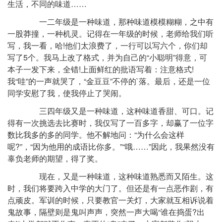
生活，不同的味道……
一二年级是一种味道，那种味道模模糊糊，之中有
一股莽撞，一种机灵。记得在一年级的时候，老师给我们听
写，我一看，哈!他们太浪费了，一行可以写六个，你们却
写了5个。我马上改了格式，并为自己的“小聪明”得意，可
本子一发下来，全错!上面鲜红的批语写着：注意格式!
我“哇”的一声就哭了，“金豆豆”不停的`落。最后，还是一位
同学安慰了我，使我停止了哭闹。
三四年级又是一种味道，这种味道香甜、可口。记
得有一次挑选去比赛时，我仅写了一百多字，却赢了一位字
数比我多的多的同学。他不解地问：“为什么会这样
呢?”，“因为他用的成语比你多。”“哦……”因此，我果然没有
辜负老师的期望，得了奖。
现在，又是一种味道，这种味道熟悉而又陌生。这
时，我们将要跨入中学的大门了。但还是有一点恶作剧，有
点顽皮。军训的时候，只要教官一关灯，大家就互相诉说着
鬼故事，隔壁则是鬼叫声声，突然一声大喝“谁在捣蛋?出