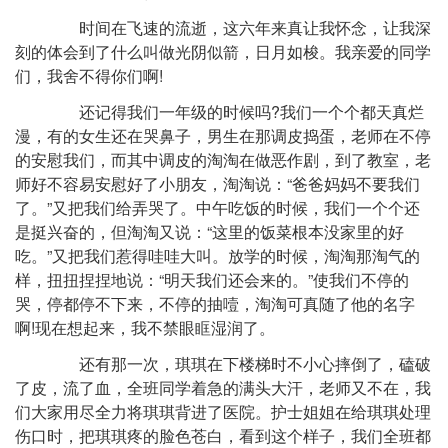
时间在飞速的流逝，这六年来真让我怀念，让我深
刻的体会到了什么叫做光阴似箭，日月如梭。我亲爱的同学
们，我舍不得你们啊!
还记得我们一年级的时候吗?我们一个个都天真烂
漫，有的女生还在哭鼻子，男生在那调皮捣蛋，老师在不停
的安慰我们，而其中调皮的淘淘在做恶作剧，到了教室，老
师好不容易安慰好了小朋友，淘淘说：“爸爸妈妈不要我们
了。”又把我们给弄哭了。中午吃饭的时候，我们一个个还
是挺兴奋的，但淘淘又说：“这里的饭菜根本没家里的好
吃。”又把我们惹得哇哇大叫。放学的时候，淘淘那淘气的
样，扭扭捏捏地说：“明天我们还会来的。”使我们不停的
哭，停都停不下来，不停的抽噎，淘淘可真随了他的名字
啊!现在想起来，我不禁眼眶湿润了。
还有那一次，琪琪在下楼梯时不小心摔倒了，磕破
了皮，流了血，全班同学着急的满头大汗，老师又不在，我
们大家用尽全力将琪琪背进了医院。护士姐姐在给琪琪处理
伤口时，把琪琪疼的脸色苍白，看到这个样子，我们全班都