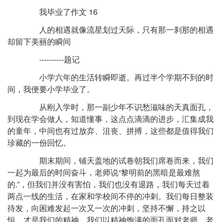
我毕业了作文 16
人的相遇就像流星划过天际，只有那一刹那的相遇
却留下美丽的瞬间
----------题记
小学六年的生活转瞬即逝。再过半个学期不到的时
间，我便要小学毕业了。
从刚入学时，那一副少年不识愁滋味的天真面孔，
到现在学会做人，知道懂事，这点点滴滴的进步，汇集成我
的童年，中间也有过放弃、沮丧、拼搏，这些都是值得我们
珍藏的一份回忆。
期末期间，铺天盖地的试卷朝我们席卷而来，我们
一起为最后的时间奋斗，老师说“黎明前的黑暗是最难熬
的.”，但我们并没有害怕，我们也没有退路，我们每天过着
两点一线的生活，在家和学校间不停的冲刺。我们每日整装
待发，向困难发起一次又一次的冲刺，坚持不懈，持之以
恒，才是我们的精神。我们以精神饱满的面孔面对老师，老