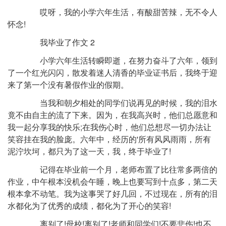
哎呀，我的小学六年生活，有酸甜苦辣，无不令人
怀念!
我毕业了作文 2
小学六年生活转瞬即逝，在努力奋斗了六年，领到
了一个红光闪闪，散发着迷人清香的毕业证书后，我终于迎
来了第一个没有暑假作业的假期。
当我和朝夕相处的同学们说再见的时候，我的泪水
竟不由自主的流了下来。因为，在我高兴时，他们总愿意和
我一起分享我的快乐;在我伤心时，他们总想尽一切办法让
笑容挂在我的脸庞。六年中，经历的'所有风风雨雨，所有
泥泞坎坷，都只为了这一天，我，终于毕业了!
记得在毕业前一个月，老师布置了比往常多两倍的
作业，中午根本没机会午睡，晚上也要写到十点多，第二天
根本拿不动笔。我为这事哭了好几回，不过现在，所有的泪
水都化为了优秀的成绩，都化为了开心的笑容!
离别了!母校!离别了!老师和同学们!不要悲伤!也不