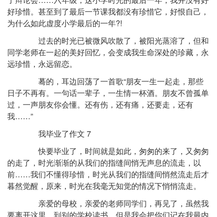
好珍惜。甚至到了最后一节课我都没有珍惜它，好恨自己，
为什么如此虚度小学最后的一年?!
过去的时光已被微风吹散了，被阳光蒸溶了，但和
同学老师在一起的美好回忆，会变成我生命深处的珍藏，永
远珍惜，永远留恋。
蓦的，耳边回荡了一首歌“朋友一生一起走，那些
日子不再有。一句话一辈子，一生情一杯酒。朋友不曾孤单
过，一声朋友你会懂。还有伤，还有痛，还要走，还有
我……”
我毕业了作文 7
快要毕业了，时间就是如此，匆匆的来了，又匆匆
的走了，时光渐渐的从我们的指缝间悄无声息的流走，以
前……我们不懂得珍惜，时光从我们的指缝间悄然流走后才
暮然觉醒，原来，时光在我毫无知觉的情况下悄悄流走。
亲爱的母校，亲爱的老师同学们，再见了，虽然我
要离开这里，到别的学校读书，但是我会把你们记在我最内