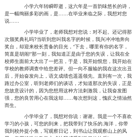
小学六年转瞬即逝，这六年是一首韵味悠长的诗，
是一幅绚丽多彩的画，是……在毕业来临之际，我想对您
说……
小学毕业了，老师我想对您说：对不起。还记得那
次颁奖典礼吗?当听到您叫我名字的时候，我兴冲冲地奔向
奖台，却迎来校长责备的目光，“下去，哪里有你的名字，
简直是胡闹!”那一刻，我知道正是由于您的失误，让我在全
校师生面前大大出了一把丑，于是，我开始恨您，我开始在
学校的教师调查中给您差评。但一向不服输的我在这次出丑
后，开始奋发向上，语文成绩也遥遥领先。直到有一次，我
路过办公室，听到老师们的谈话，才知道那次的失误，正是
您故意设计的，因为您想用这种方法刺激我，让我奋发图
强，您的良苦用心在我这却……每次想到这，愧疚之情油然
而生。
小学毕业了，我想对你说：谢谢。我是一个不喜欢
学习的小孩，可您的到来，把我带到了快乐的.海洋，你带
我到校外捉小鱼，写观察日记，到书山让我观察山上的风