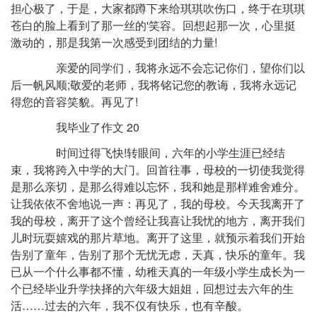
担心极了，于是，大家都蹲下来给琪琪吹伤口，终于在琪琪
苍白的脸上看到了那一丝的'笑容。回想起那一次，心里挺
激动的，那是我第一次感受到团结的力量!
亲爱的同学们，我将永远不会忘记你们，望你们以
后一帆风顺;敬爱的老师，我将铭记您的教诲，我将永远记
得您的音容笑貌。再见了!
我毕业了作文 20
时间过得飞快!转眼间，六年的小学生涯已经结
束，我将跨入中学的大门。回首往事，母校的一切使我觉得
是那么亲切，是那么得难以忘怀，我和她是那样难舍难分。
让我依依不舍地说一声：再见了，我的母校。今天我离开了
我的母校，离开了这个曾经让我喜让我忧的地方，离开我们
儿时玩耍嬉戏的那片草地。离开了这里，就预示着我们开始
告别了童年，告别了那个无忧无虑，天真，快乐的童年。我
已从一个什么事都不懂，幼稚天真的一年级小学生成长为一
个已经毕业升学抉择的六年级大姐姐，回想过去六年的生
活……过去的六年，我不仅有快乐，也有辛酸。