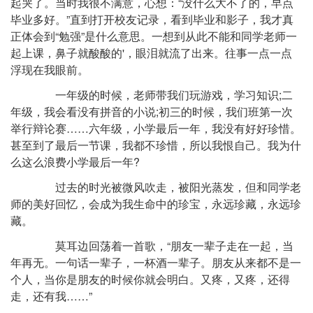
起哭了。当时我很不满意，心想：“没什么大不了的，早点
毕业多好。”直到打开校友记录，看到毕业和影子，我才真
正体会到“勉强”是什么意思。一想到从此不能和同学老师一
起上课，鼻子就酸酸的'，眼泪就流了出来。往事一点一点
浮现在我眼前。
一年级的时候，老师带我们玩游戏，学习知识;二
年级，我会看没有拼音的小说;初三的时候，我们班第一次
举行辩论赛……六年级，小学最后一年，我没有好好珍惜。
甚至到了最后一节课，我都不珍惜，所以我恨自己。我为什
么这么浪费小学最后一年?
过去的时光被微风吹走，被阳光蒸发，但和同学老
师的美好回忆，会成为我生命中的珍宝，永远珍藏，永远珍
藏。
莫耳边回荡着一首歌，“朋友一辈子走在一起，当
年再无。一句话一辈子，一杯酒一辈子。朋友从来都不是一
个人，当你是朋友的时候你就会明白。又疼，又疼，还得
走，还有我……”