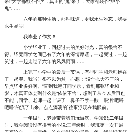
来!”大学都默不作声，真正的“鬼”来了，大家都装作“胆小
鬼”……
六年的那种生活，那种味道，令我永生难忘，我要
永生品尝!
我毕业了作文 6
小学毕业了，回想过去的美好时光，真的很舍不
得。毕竟同学之间已有了六年的深情厚谊，一起哭过，一起
笑过，一起走过了六年的风风雨雨……
上完了小学中的最后一节课，有些同学和老师抱在
了一起哭。我当时很不以为然，心想：“没什么大不了的，
早点毕业多好啊。”直到我翻开同学录，看到那张毕业和
影，才真正体会到什么是“依依不舍”，想到了从今以后再也
不能与同学、老师一起上课了，鼻子不禁一酸，眼泪“吧嗒
吧嗒”的流了出来。点点滴滴的`往事浮现在我眼前。
一年级时，老师带着我们玩游戏、学知识;二年级
时，我会阅读没有拼音的小说;三年级时，我班第一次开展
了辩论会……六年级，这小学时光的最后一年，我并没有好