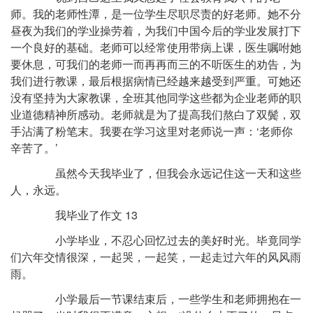
师。我的老师性潭，是一位学生尽职尽责的好老师。她不分
昼夜为我们的学业操劳着，为我们中国今后的学业发展打下
一个良好的基础。老师可以经常使用带病上课，医生嘱咐她
要休息，可我们的老师一而再再而三的不听医生的劝告，为
我们进行教课，最后根据病情已经越来越受到严重。可她还
没有坚持为大家教课，全班其他同学这些都为企业老师的职
业道德精神所感动。老师就是为了提高我们熬白了双鬓，双
手沾满了粉笔末。我要在学习这里对老师说一声：‘老师你
辛苦了。’
虽然今天我毕业了，但我会永远记住这一天和这些
人，永远。
我毕业了作文 13
小学毕业，不忍心回忆过去的美好时光。毕竟同学
们六年交情很深，一起哭，一起笑，一起走过六年的风风雨
雨。
小学最后一节课结束后，一些学生和老师拥抱在一