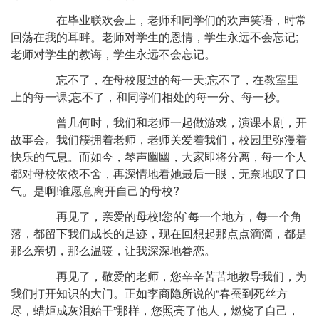
在毕业联欢会上，老师和同学们的欢声笑语，时常
回荡在我的耳畔。老师对学生的恩情，学生永远不会忘记;
老师对学生的教诲，学生永远不会忘记。
忘不了，在母校度过的每一天;忘不了，在教室里
上的每一课;忘不了，和同学们相处的每一分、每一秒。
曾几何时，我们和老师一起做游戏，演课本剧，开
故事会。我们簇拥着老师，老师关爱着我们，校园里弥漫着
快乐的气息。而如今，琴声幽幽，大家即将分离，每一个人
都对母校依依不舍，再深情地看她最后一眼，无奈地叹了口
气。是啊!谁愿意离开自己的母校?
再见了，亲爱的母校!您的`每一个地方，每一个角
落，都留下我们成长的足迹，现在回想起那点点滴滴，都是
那么亲切，那么温暖，让我深深地眷恋。
再见了，敬爱的老师，您辛辛苦苦地教导我们，为
我们打开知识的大门。正如李商隐所说的“春蚕到死丝方
尽，蜡炬成灰泪始干”那样，您照亮了他人，燃烧了自己，