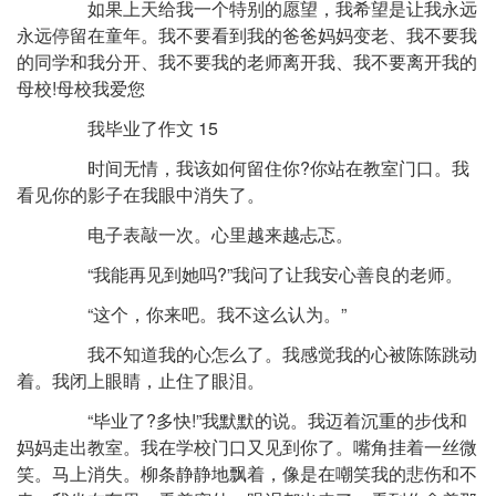
如果上天给我一个特别的愿望，我希望是让我永远
永远停留在童年。我不要看到我的爸爸妈妈变老、我不要我
的同学和我分开、我不要我的老师离开我、我不要离开我的
母校!母校我爱您
我毕业了作文 15
时间无情，我该如何留住你?你站在教室门口。我
看见你的影子在我眼中消失了。
电子表敲一次。心里越来越忐忑。
“我能再见到她吗?”我问了让我安心善良的老师。
“这个，你来吧。我不这么认为。”
我不知道我的心怎么了。我感觉我的心被陈陈跳动
着。我闭上眼睛，止住了眼泪。
“毕业了?多快!”我默默的说。我迈着沉重的步伐和
妈妈走出教室。我在学校门口又见到你了。嘴角挂着一丝微
笑。马上消失。柳条静静地飘着，像是在嘲笑我的悲伤和不