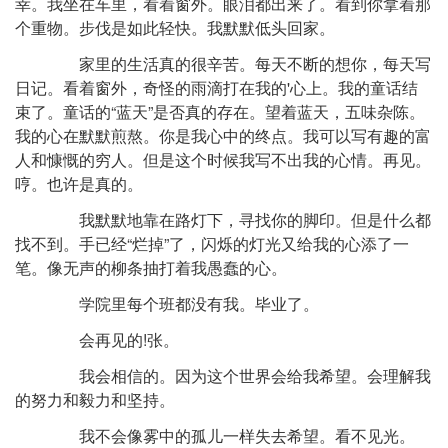
幸。我坐在车里，看着窗外。眼泪都出来了。看到你拿着那
个重物。步伐是如此轻快。我默默低头回家。
家里的生活真的很辛苦。每天不断的想你，每天写
日记。看着窗外，奇怪的雨滴打在我的'心上。我的童话结
束了。童话的“蓝天”是否真的存在。望着蓝天，五味杂陈。
我的心在默默煎熬。你是我心中的终点。我可以写有趣的富
人和慷慨的穷人。但是这个时候我写不出我的心情。再见。
哼。也许是真的。
我默默地靠在路灯下，寻找你的脚印。但是什么都
找不到。手已经“烂掉”了，闪烁的灯光又给我的心添了一
笔。像无声的柳条抽打着我愚蠢的心。
学院里每个班都没有我。毕业了。
会再见的!张。
我会相信的。因为这个世界会给我希望。会理解我
的努力和毅力和坚持。
我不会像雾中的孤儿一样失去希望。看不见光。