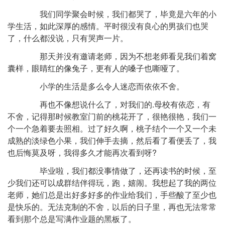
我们同学聚会时候，我们都哭了，毕竟是六年的小
学生活，如此深厚的感情。平时很没有良心的男孩们也哭
了，什么都没说，只有哭声一片。
那天并没有邀请老师，因为不想老师看见我们着窝
囊样，眼睛红的像兔子，更有人的嗓子也嘶哑了。
小学的生活是多么令人迷恋而依依不舍。
再也不像想说什么了，对我们的.母校有依恋，有
不舍，记得那时候教室门前的桃花开了，很艳很艳，我们一
个一个急着要去照相。过了好久啊，桃子结个一个又一个未
成熟的淡绿色小果，我们伸手去摘，然后看了看便丢了，我
也后悔莫及呀，我得多久才能再次看到呀?
毕业啦，我们都没事情做了，还再读书的时候，至
少我们还可以成群结伴得玩，跑，嬉闹。我想起了我的两位
老师，她们总是出好多好多的作业给我们，手些酸了至少也
是快乐的。无法克制的不舍，以后的日子里，再也无法常常
看到那个总是写满作业题的黑板了。