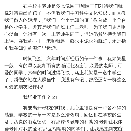
在学校里老师是多么像园丁啊!园丁们对待我们就
像对待自己的孩子，不但教我们学习科学文化知识，而且教
我们做人的道理，把我们一个个无知的孩子教育成一个个合
格的小学生。尤其是我们的班主任王老师，为了我们更是呕
心沥血。记得有一次，王老师生病了，但她仍然坚持为我们
上课。在我的心里，老师就是一盏永不熄灭的航灯，永远指
引我在知识的海洋里遨游。
时间飞逝，六年时间所经历的每一件事，犹如繁星
一般，有的早以忘却而有的'确记忆犹新。亲爱的老师，可
爱的同学，六年的时间过得飞快，马上我就是一名中学生
了，骄傲的站在人群当中，我没有忘记，曾经还有一群这么
可爱的朋友陪伴我!
我毕业了作文 21
将要离开母校的时候，我心里很是有一种舍不得的
感觉。学校的一草一木是多么清晰啊，回忆起在学校的生
活，我真的有点留恋，有那谆谆教导的和蔼的.老师让我体
会老师对我的爱;有那互相帮助的同学们，让我感觉到友谊