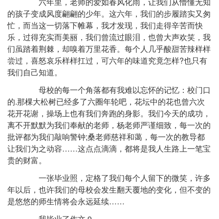
六年里，老师的爱如春风化雨，让我们从懵懂无知
的孩子变成风度翩翩的少年。这六年，我们的步履踏实又匆
忙，而当这一切落下帷幕，我才发现，我们走得辛苦而快
乐，过得充实而美丽，我们曾流过眼泪，也曾大声欢笑，我
们虽踏着荆棘，却嗅着万里花香。每个人几乎酸甜苦辣样样
尝过，喜怒哀乐样样扛过，可六年的味道究竟怎样?也只有
我们自己知道。
母校的每一个角落都有我难以忘怀的记忆：校门口
的.那棵大松树已经多了六圈年轮吧，花坛中的花也曾六次
花开花谢，操场上也有我们奔跑的身影。我们今天的成功，
离不开默默为我们奉献的老师，杨老师严谨细致，每一次的
批评都为我们敲响警钟;桑老师慈祥和蔼，每一次的教导都
让我们为之动容……这点点滴滴，都将是我人生路上一笔宝
贵的财富。
一张毕业照，定格了我们每个人留下的微笑，许多
年以后，也许我们的母校会发生翻天覆地的变化，但不变的
是悠悠的师生情将会永远延续……
我毕业了作文 9