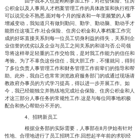
由于我本人也是刚刚参加工作，对社会保险、住房
公积金以及人事局人才档案管理工作的具体政策和执行程序
可以说完全不熟悉.面对每个月的报表和一年里频繁的人事
增减变动，我知道只有做到勤问、勤学、勤动脑、勤动手才
能胜任这项工作.社会保险、住房公积金和人事档案工作完
成的好坏直接关系到每一位员工切身利益的得失，关系到企
业信誉的优劣以及企业与员工之间关系的和谐与否.公司领
导将这样举足轻重的工作交给我，是对我工作能力的信任和
考验。为了不辜负这份信任，我大胆工作，不懂就问，得到
了多位负责人事管理工作和财务管理工作前辈们的指导和帮
助。此外，我自己也常常浏览政府服务部门的或通过现场请
教政府办事员的方式学习提高，得以进一步开展工作。如
今，我已经能独立并熟练地完成社会保险、住房公积金和人
才这三部分人事任务的常规性工作.这是与每位同事地积极
配合和热心帮助分不开的。
4、招聘新员工
根据业务部的实际需要，人事部在8月伊始有针对
性地、合理地进行了员工招聘工作.回想起半年前的求职经