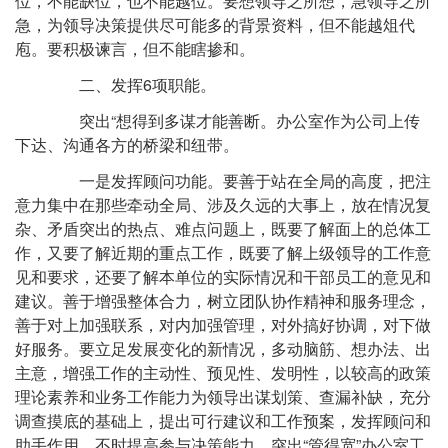
位，不能缺位，也不能越位。要想领导之所想，急领导之所
急，为领导决策提供尽可能多的背景资料，但不能越俎代
庖。要积极谏言，但不能瞎掺和。
二、发挥6项职能。
突出“想得到多谋才能善断。办公室作为公司上传
下达、沟通各方的桥梁和纽带。
一是发挥顾问功能。要善于站在全局的高度，把注
意力集中在那些牵动全局、涉及久远的大事上，放在情况复
杂、矛盾突出的热点、难点问题上，既要了解面上的总体工
作，又要了解近期的重点工作，既要了解上级领导的工作意
见和要求，还要了解本单位的实际情况和干部员工的意见和
建议。善于增强整体合力，树立团队协作精神和服务理念，
善于对上加强联系，对内加强管理，对外搞好协调，对下做
好服务。要立足发展变化的新情况，多动脑筋、想办法、出
主意，增强工作的主动性、预见性、发明性，以较高的政策
理论素养和业务工作能力为领导出谋划策、查漏补缺，充分
调查摸底的基础上，提出可行建议和工作预案，发挥顾问和
助手作用，不时提高参与决策能力。突出“管得宽”办公室工