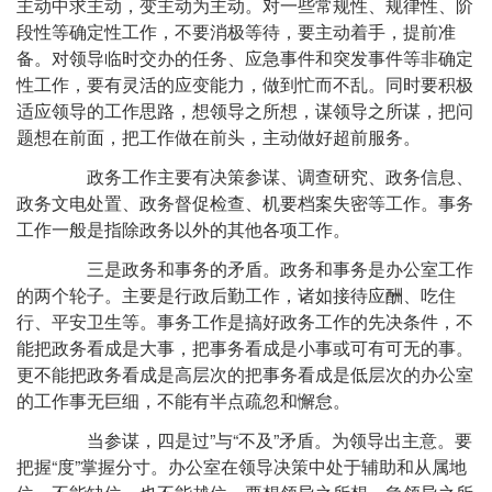
主动中求主动，变主动为主动。对一些常规性、规律性、阶
段性等确定性工作，不要消极等待，要主动着手，提前准
备。对领导临时交办的任务、应急事件和突发事件等非确定
性工作，要有灵活的应变能力，做到忙而不乱。同时要积极
适应领导的工作思路，想领导之所想，谋领导之所谋，把问
题想在前面，把工作做在前头，主动做好超前服务。
政务工作主要有决策参谋、调查研究、政务信息、
政务文电处置、政务督促检查、机要档案失密等工作。事务
工作一般是指除政务以外的其他各项工作。
三是政务和事务的矛盾。政务和事务是办公室工作
的两个轮子。主要是行政后勤工作，诸如接待应酬、吃住
行、平安卫生等。事务工作是搞好政务工作的先决条件，不
能把政务看成是大事，把事务看成是小事或可有可无的事。
更不能把政务看成是高层次的把事务看成是低层次的办公室
的工作事无巨细，不能有半点疏忽和懈怠。
当参谋，四是过”与“不及”矛盾。为领导出主意。要
把握“度”掌握分寸。办公室在领导决策中处于辅助和从属地