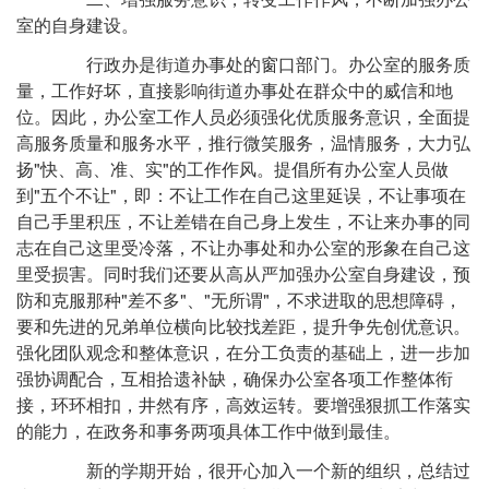
室的自身建设。
行政办是街道办事处的窗口部门。办公室的服务质
量，工作好坏，直接影响街道办事处在群众中的威信和地
位。因此，办公室工作人员必须强化优质服务意识，全面提
高服务质量和服务水平，推行微笑服务，温情服务，大力弘
扬"快、高、准、实"的工作作风。提倡所有办公室人员做
到"五个不让"，即：不让工作在自己这里延误，不让事项在
自己手里积压，不让差错在自己身上发生，不让来办事的同
志在自己这里受冷落，不让办事处和办公室的形象在自己这
里受损害。同时我们还要从高从严加强办公室自身建设，预
防和克服那种"差不多"、"无所谓"，不求进取的思想障碍，
要和先进的兄弟单位横向比较找差距，提升争先创优意识。
强化团队观念和整体意识，在分工负责的基础上，进一步加
强协调配合，互相拾遗补缺，确保办公室各项工作整体衔
接，环环相扣，井然有序，高效运转。要增强狠抓工作落实
的能力，在政务和事务两项具体工作中做到最佳。
新的学期开始，很开心加入一个新的组织，总结过