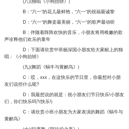
(八)(独唱《小狗抬轿》)
B：“六一”的花儿最鲜艳，“六一”的祝福最诚挚
D：“六一”的舞姿最美丽，“六一”的歌声最动听
B：伴随着阵阵欢快的音乐，小朋友将用稚嫩的歌
声诠释他们欢乐的童年
D：下面请欣赏中班杨深国小朋友给大家献上的独
唱：《小狗抬轿》
(九)(舞蹈《蜗牛与黄鹂鸟》)
C：哎，xxx，在这快乐的节日里，你最想对小朋
友们说些什么呢?
D：我最想说的就是：祝小朋友们节日快乐!小朋友
们，你们快乐吗?(快乐!)
C：请欣赏小班小朋友为大家表演的舞蹈《蜗牛与
黄鹂鸟》
(十)(印度舞《阿拉伯之夜》)