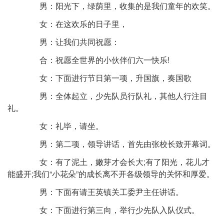
男：阳光下，绿荫里，收集的是我们童年的欢笑。
女：在这欢乐的日子里，
男：让我们共同祝愿：
合：祝愿全世界的小伙伴们六一快乐!
女：下面进行节日第一项，升国旗，奏国歌
男：全体起立，少先队员行队礼，其他人行注目
礼。
女：礼毕，请坐。
男：第二项，领导讲话，首先由张校长致开幕词。
女：有了泥土，嫩芽才会长大;有了阳光，花儿才
能盛开;我们“小花朵”的成长离不开各级领导的关怀和厚爱。
男：下面有请王英镇关工委尹主任讲话。
女：下面进行第三向，举行少先队入队仪式。