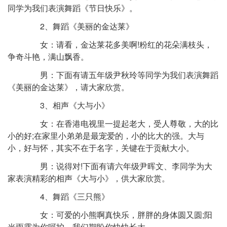
同学为我们表演舞蹈《节日快乐》。
2、舞蹈《美丽的金达莱》
女：请看，金达莱花多美啊!粉红的花朵满枝头，
争奇斗艳，满山飘香。
男：下面有请五年级尹秋玲等同学为我们表演舞蹈
《美丽的金达莱》，请大家欣赏。
3、相声《大与小》
女：在香港电视里一提起老大，受人尊敬，大的比
小的好;在家里小弟弟是最宠爱的，小的比大的强。大与
小，好与怀，其实不在于名字，关键在于贡献大小。
男：说得对!下面有请六年级尹晖文、李同学为大
家表演精彩的相声《大与小》，供大家欣赏。
4、舞蹈《三只熊》
女：可爱的小熊啊真快乐，胖胖的身体圆又圆;阳
光雨露为你呵护，我们期盼你快快长大。