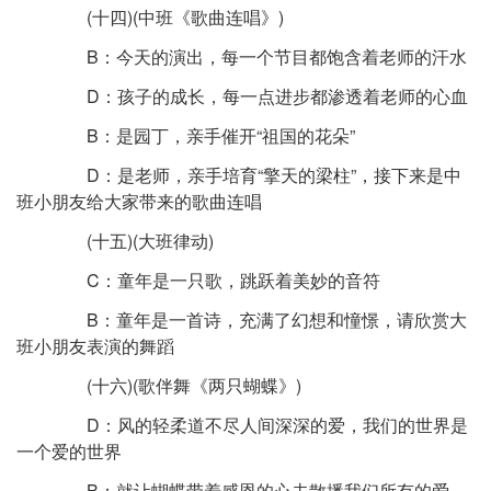
(十四)(中班《歌曲连唱》)
B：今天的演出，每一个节目都饱含着老师的汗水
D：孩子的成长，每一点进步都渗透着老师的心血
B：是园丁，亲手催开“祖国的花朵”
D：是老师，亲手培育“擎天的梁柱”，接下来是中
班小朋友给大家带来的歌曲连唱
(十五)(大班律动)
C：童年是一只歌，跳跃着美妙的音符
B：童年是一首诗，充满了幻想和憧憬，请欣赏大
班小朋友表演的舞蹈
(十六)(歌伴舞《两只蝴蝶》)
D：风的轻柔道不尽人间深深的爱，我们的世界是
一个爱的世界
B：就让蝴蝶带着感恩的心去散播我们所有的爱