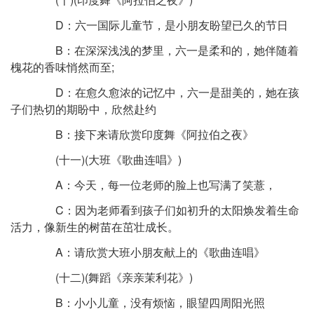
D：六一国际儿童节，是小朋友盼望已久的节日
B：在深深浅浅的梦里，六一是柔和的，她伴随着
槐花的香味悄然而至;
D：在愈久愈浓的记忆中，六一是甜美的，她在孩
子们热切的期盼中，欣然赴约
B：接下来请欣赏印度舞《阿拉伯之夜》
(十一)(大班《歌曲连唱》)
A：今天，每一位老师的脸上也写满了笑薏，
C：因为老师看到孩子们如初升的太阳焕发着生命
活力，像新生的树苗在茁壮成长。
A：请欣赏大班小朋友献上的《歌曲连唱》
(十二)(舞蹈《亲亲茉利花》)
B：小小儿童，没有烦恼，眼望四周阳光照